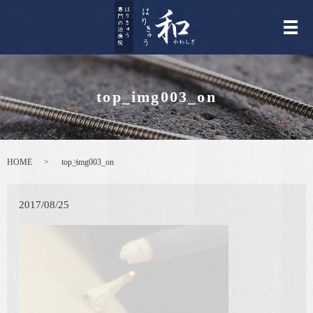
メ
top_img003_on
HOME
top_img003_on
2017/08/25