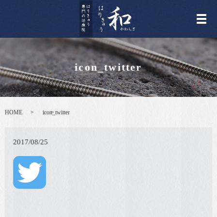
メ
icon_twitter
HOME
icon_twitter
2017/08/25